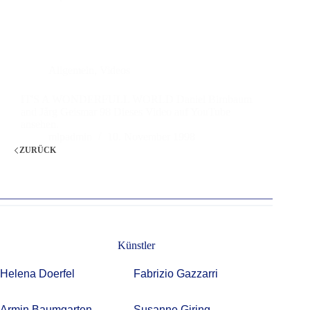
Allgemein
,
Videos
IT'S A WONDERFULL WORLD Daniel Birnbaum
and Jårg Geismar 98 Dieses Video auf YouTube
ansehen.
mlpadmin
10. November 1998
ZURÜCK
Künstler
Helena Doerfel
Fabrizio Gazzarri
Armin Baumgarten
Susanne Giring