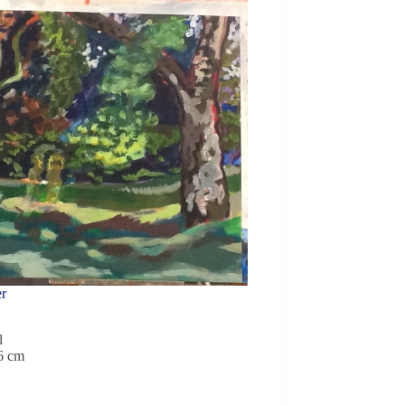
er
l
6 cm