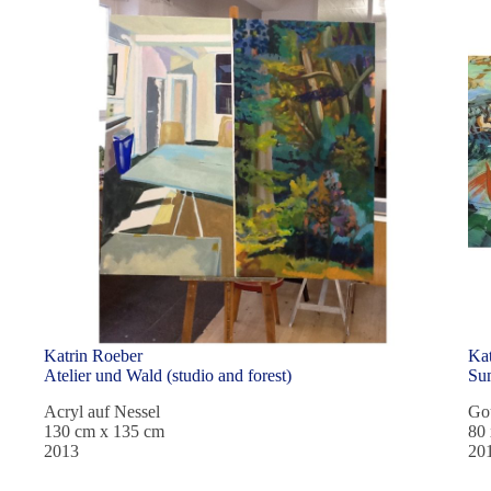
Katrin Roeber
Kat
Atelier und Wald (studio and forest)
Su
Acryl auf Nessel
Go
130 cm x 135 cm
80
2013
20