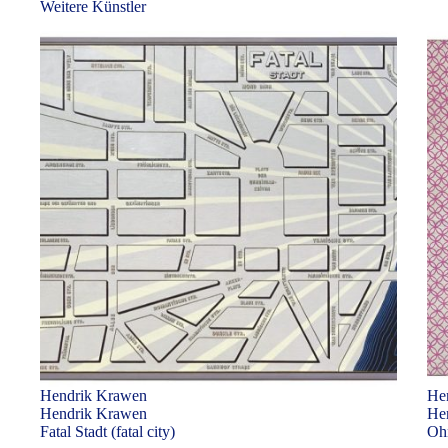
Weitere Künstler
Hendrik Krawen
He
Hendrik Krawen
He
Fatal Stadt (fatal city)
Ohn