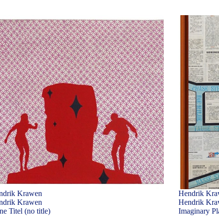
ndrik Krawen
Hendrik Kr
ndrik Krawen
Hendrik Kr
e Titel (no title)
Imaginary Pla