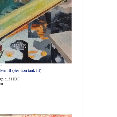
er
n III (Sea lion tank III)
age auf HDF
cm