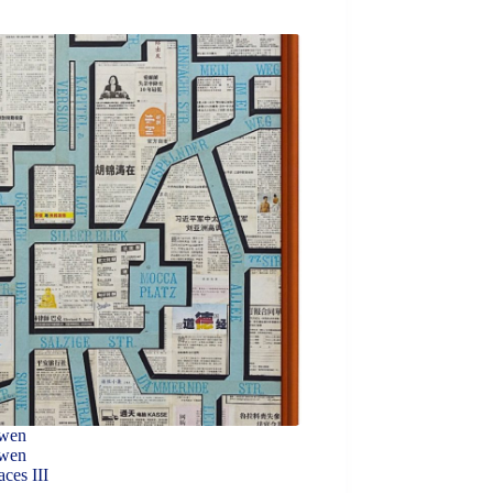
awen
awen
ces III