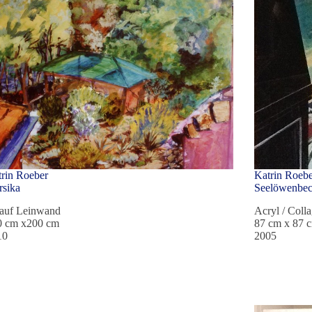
rin Roeber
Katrin Roeb
sika
Seelöwenbecke
 auf Leinwand
Acryl / Coll
0 cm x200 cm
87 cm x 87 
10
2005