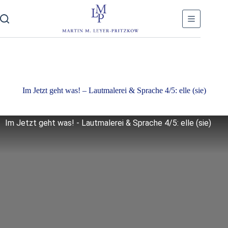
Skip
to
content
Im Jetzt geht was! – Lautmalerei & Sprache 4/5: elle (sie)
Im Jetzt geht was! - Lautmalerei & Sprache 4/5: elle (sie)